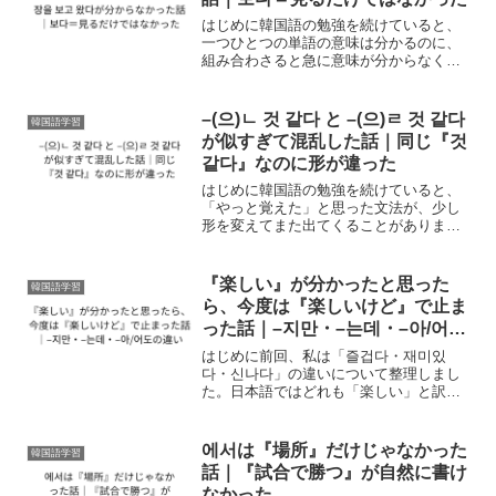
はじめに韓国語の勉強を続けていると、
一つひとつの単語の意味は分かるのに、
組み合わさると急に意味が分からなくな
る表現に出会うことがあります。私にと
って、その一つが 장을 보고 왔다 でし
た。ある日、韓国語で日記を書いていた
–(으)ㄴ 것 같다 と –(으)ㄹ 것 같다
韓国語学習
とき、「少し遠いお店...
が似すぎて混乱した話｜同じ『것
같다』なのに形が違った
はじめに韓国語の勉強を続けていると、
「やっと覚えた」と思った文法が、少し
形を変えてまた出てくることがありま
す。私にとって、その代表的なものが –
(으)ㄹ 것 같다 と –(으)ㄴ 것 같다 でし
た。以前、私は –(으)ㄹ 것 같다 を「～
『楽しい』が分かったと思った
韓国語学習
し...
ら、今度は『楽しいけど』で止ま
った話｜–지만・–는데・–아/어도
の違い
はじめに前回、私は「즐겁다・재미있
다・신나다」の違いについて整理しまし
た。日本語ではどれも「楽しい」と訳さ
れることが多い単語ですが、韓国語では
「何が楽しいのか」「どんな気持ちなの
か」によって使い分けることを知り、
에서は『場所』だけじゃなかった
韓国語学習
「なるほど、そういう違いだっ...
話｜『試合で勝つ』が自然に書け
なかった