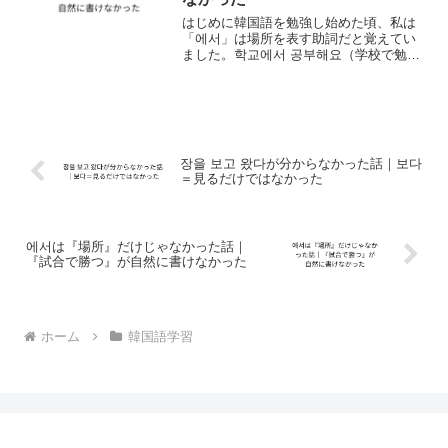
はじめに韓国語を勉強し始めた頃、私は
「에서」は場所を表す助詞だと覚えてい
ました。학교에서 공부해요（学校で勉強
します）や 집에서 쉬어요（家で休みま
す）のように、「どこで」という意味で
使うものだと思っていたため、それ以外
の使い方を考えたこと...
장을 보고 왔다が分からなかった話｜보다
＝見るだけではなかった
에서は『場所』だけじゃなかった話｜
『試合で勝つ』が自然に書けなかった
ホーム
韓国語学習