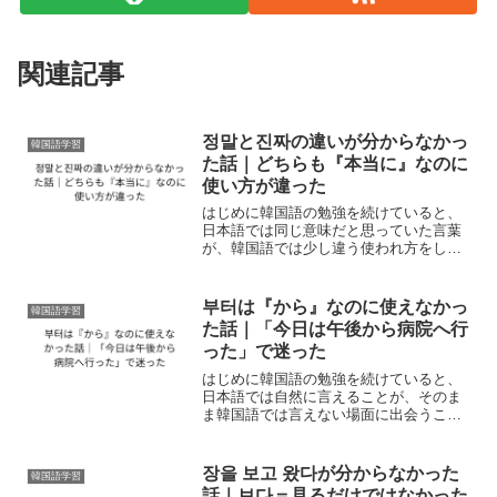
関連記事
정말と진짜の違いが分からなかっ
韓国語学習
た話｜どちらも『本当に』なのに
使い方が違った
はじめに韓国語の勉強を続けていると、
日本語では同じ意味だと思っていた言葉
が、韓国語では少し違う使われ方をして
いることがあります。私にとって、その
一つが 정말 と 진짜 でした。韓国語を勉
強し始めた頃、私は「本当に」と言いた
부터は『から』なのに使えなかっ
韓国語学習
いときは 정말 を...
た話｜「今日は午後から病院へ行
った」で迷った
はじめに韓国語の勉強を続けていると、
日本語では自然に言えることが、そのま
ま韓国語では言えない場面に出会うこと
があります。私にとって、その一つが 부
터 でした。ある日、韓国語で日記を書い
ていたとき、「今日は午後から病院へ行
장을 보고 왔다が分からなかった
韓国語学習
きました」と書きたく...
話｜보다＝見るだけではなかった