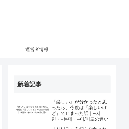
運営者情報
新着記事
『楽しい』が分かったと思
ったら、今度は『楽しいけ
ど』で止まった話｜–지
만・–는데・–아/어도の違い
「신나다」を知らなかった