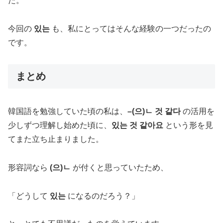
た。
今回の
있는
も、私にとってはそんな経験の一つだったの
です。
まとめ
韓国語を勉強していた頃の私は、
–(으)ㄴ 것 같다
の活用を
少しずつ理解し始めた頃に、
있는 것 같아요
という形を見
てまた立ち止まりました。
形容詞なら
(으)ㄴ
が付くと思っていたため、
「どうして
있는
になるのだろう？」