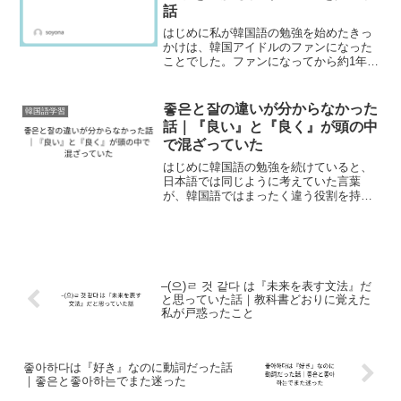
話
はじめに私が韓国語の勉強を始めたきっ
かけは、韓国アイドルのファンになった
ことでした。ファンになってから約1年ほ
どは、YouTubeの動画やSNSの投稿を見
るだけで満足していました。毎日のよう
に韓国語を聞いていたので、自分では少
좋은と잘の違いが分からなかった
韓国語学習
しずつ分かるよ...
話｜『良い』と『良く』が頭の中
で混ざっていた
はじめに韓国語の勉強を続けていると、
日本語では同じように考えていた言葉
が、韓国語ではまったく違う役割を持っ
ていることがあります。私にとって、そ
の一つが「좋다」と「잘」の違いでし
た。それまで私は、좋다 と 좋아하다 の
違いを通して、「意味が似...
–(으)ㄹ 것 같다 は『未来を表す文法』だ
と思っていた話｜教科書どおりに覚えた
私が戸惑ったこと
좋아하다は『好き』なのに動詞だった話
｜좋은と좋아하는でまた迷った