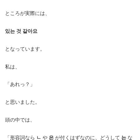
ところが実際には、
있는 것 같아요
となっています。
私は、
「あれっ？」
と思いました。
頭の中では、
「形容詞なら
ㄴ
や
은
が付くはずなのに、どうして
는
な