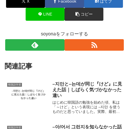
X
Facebook
はてブ
LINE
コピー
soyonaをフォローする
関連記事
–지만と–는데が同じ『けど』に見
韓国語学習
えた話｜しばらく気づかなかった
違い
はじめに韓国語の勉強を始めた頃、私は
「～けど」という表現には –지만 を使う
ものだと思っていました。実際、最初に
使い方を覚えた逆接表現が –지만 だった
からです。例えば、피곤하지만 공부했어
요.（疲れているけど勉強しました）비가
–아/어서 그런지を知らなかった話
韓国語学習