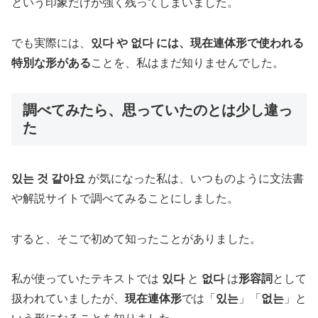
という印象だけが強く残ってしまいました。
でも実際には、
있다 や 없다 には、現在連体形で使われる
特別な形がある
ことを、私はまだ知りませんでした。
調べてみたら、思っていたのとは少し違っ
た
있는 것 같아요
が気になった私は、いつものように文法書
や解説サイトで調べてみることにしました。
すると、そこで初めて知ったことがありました。
私が使っていたテキストでは
있다
と
없다
は
形容詞
として
扱われていましたが、
現在連体形
では「
있는
」「
없는
」と