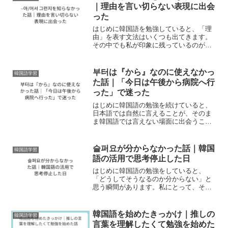
오지만 나...
｜理由を言い切らない表現に出会
った
はじめに韓国語を勉強していると、「理
由」を表す文法はいくつも出てきます。
その中でも私が印象に残っているのが、
「–아/어서 그런지 」という表現でした。
最初に見たときは、「–아/어서」と「–아/
어서 그런지」は何が違うのだろうと思い
부터は『から』なのに使えなかっ
韓国語学習
ました。ど...
た話｜「今日は午後から病院へ行
った」で迷った
はじめに韓国語の勉強を続けていると、
日本語では自然に言えることが、そのま
ま韓国語では言えない場面に出会うこと
があります。私にとって、その一つが 부
터 でした。ある日、韓国語で日記を書い
ていたとき、「今日は午後から病院へ行
슬퍼요が分からなかった話｜韓国
韓国語学習
きました」と書きたく...
語の活用で思考停止した日
はじめに韓国語の勉強をしていると、
「どうしてそうなるのか分からない」と
思う瞬間があります。私にとって、その
代表的な出来事が「슬퍼요」でした。韓
国語を勉強し始めた頃、私は体調を崩し
てしまい、しばらく学習から離れていた
韓国語を始めたきっかけ｜推しの
韓国語学習
時期があります。その後、少...
言葉を理解したくて勉強を始めた