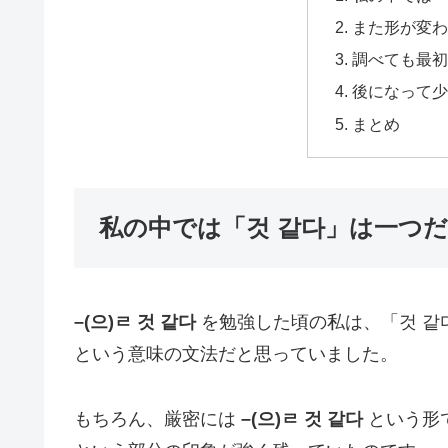
また形が変わ
調べても最初
後になって少
まとめ
私の中では「것 같다」は一つ
–(으)ㄹ 것 같다
を勉強した頃の私は、「것 같
という意味の文法だと思っていました。
もちろん、厳密には
–(으)ㄹ 것 같다
という形