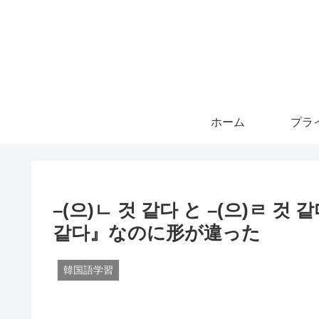
ホーム
–(으)ㄴ 것 같다 と –(으)ㄹ
같다』なのに形が違った
韓国語学習