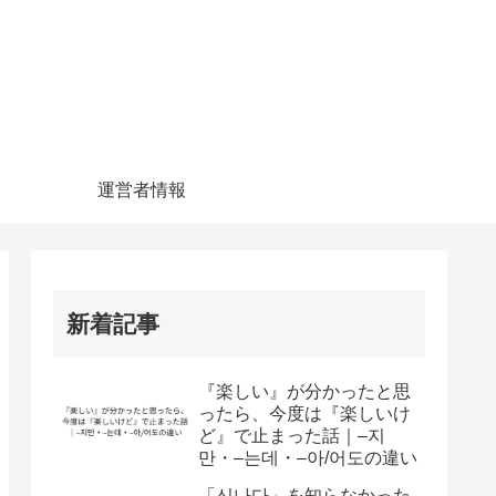
運営者情報
新着記事
『楽しい』が分かったと思
ったら、今度は『楽しいけ
ど』で止まった話｜–지
만・–는데・–아/어도の違い
「신나다」を知らなかった